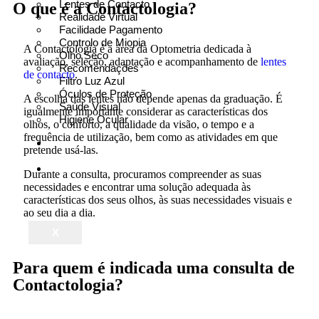
Lentes de Contacto
O que é a Contactologia?
Realidade Virtual
Facilidade Pagamento
Controlo de Miopia
A Contactologia é a área da Optometria dedicada à
Olho Seco
avaliação, seleção, adaptação e acompanhamento de
lentes
Recomendações
de contacto
.
Filtro Luz Azul
Óculos de Proteção
A escolha das lentes não depende apenas da graduação. É
Saúde Visual
igualmente importante considerar as características dos
Higiene Ocular
olhos, o conforto, a qualidade da visão, o tempo e a
frequência de utilização, bem como as atividades em que
Sobre
pretende usá-las.
Nós
Marcar
Durante a consulta, procuramos compreender as suas
Consulta
necessidades e encontrar uma solução adequada às
Gratuita
características dos seus olhos, às suas necessidades visuais e
ao seu dia a dia.
X
Para quem é indicada uma consulta de
Contactologia?​