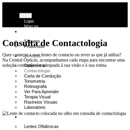
Lojas
Marcas
Acordos
Consulta de Contactologia
Seguros
Protocolos
Quer começar a usar lentes de contacto ou rever as que já utiliza?
Serviços
Na Central Ópticas, acompanhamos cada etapa para encontrar uma
solução confortável e adequada à sua visão e à sua rotina.
Optometria
Contactologia
Carta de Condução
Tonometria
Lentes de Contacto
Retinografia
Ver Para Aprender
Terapia Visual
Marcar consulta
Rastreios Visuais
Laboratório
Soluções
Lentes Oftálmicas