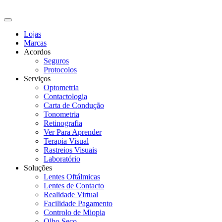
Lojas
Marcas
Acordos
Seguros
Protocolos
Serviços
Optometria
Contactologia
Carta de Condução
Tonometria
Retinografia
Ver Para Aprender
Terapia Visual
Rastreios Visuais
Laboratório
Soluções
Lentes Oftálmicas
Lentes de Contacto
Realidade Virtual
Facilidade Pagamento
Controlo de Miopia
Olho Seco